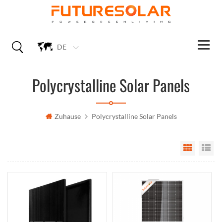
DE
Polycrystalline Solar Panels
Zuhause
Polycrystalline Solar Panels
Grid Vi
Li