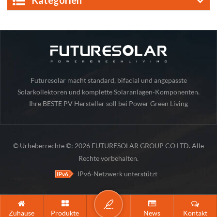
Kategorien
Futuresolar macht standard, bifacial und angepasste
Solarkollektoren und komplette Solaranlagen-Komponenten.
Ihre BESTE PV Hersteller soll bei Power Green Living
© Urheberrechte ©: 2026 FUTURESOLAR GROUP CO LTD. Alle
Rechte vorbehalten.
IPv6-Netzwerk unterstützt
Zuhause
Produkte
News
Kontakt