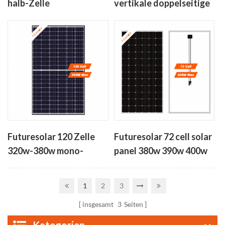
halb-Zelle
vertikale doppelseitige
Photovoltaik-Modul-
bifacial solar-panels
410w-450w
350W-380W
Futuresolar 120 Zelle
Futuresolar 72 cell solar
320w-380w mono-
panel 380w 390w 400w
PERC-hohe Effizienz-
solar-Zelle panel
1
2
3
insgesamt
3
Seiten