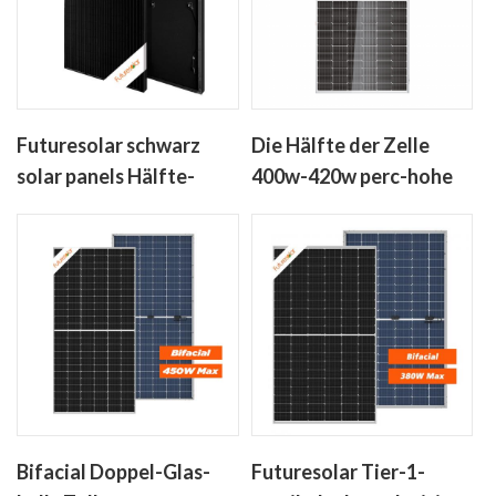
Futuresolar schwarz
Die Hälfte der Zelle
solar panels Hälfte-
400w-420w perc-hohe
Zelle-400w-450w mono-
Effizienz-solar-Panel
crystalline solar panel
ohne anti-dumping-
Steuern
Bifacial Doppel-Glas-
Futuresolar Tier-1-