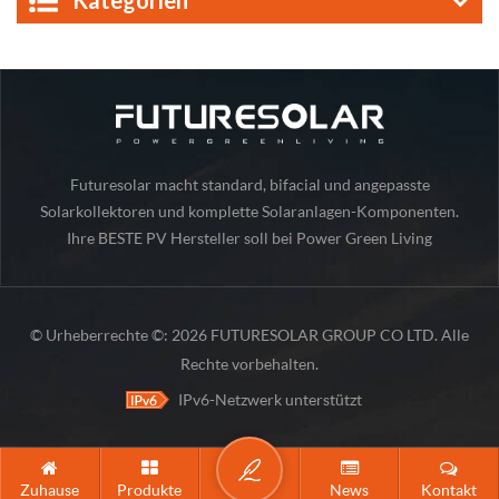
Kategorien
Futuresolar macht standard, bifacial und angepasste
Solarkollektoren und komplette Solaranlagen-Komponenten.
Ihre BESTE PV Hersteller soll bei Power Green Living
© Urheberrechte ©: 2026 FUTURESOLAR GROUP CO LTD. Alle
Rechte vorbehalten.
IPv6-Netzwerk unterstützt
Zuhause
Produkte
News
Kontakt