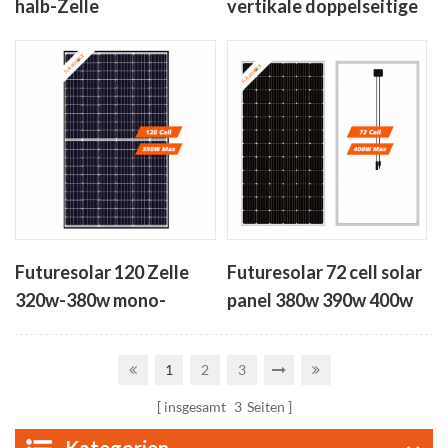
halb-Zelle
vertikale doppelseitige
Photovoltaik-Modul-
bifacial solar-panels
410w-450w
350W-380W
Futuresolar 120 Zelle
Futuresolar 72 cell solar
320w-380w mono-
panel 380w 390w 400w
PERC-hohe Effizienz-
solar-Zelle panel
1
2
3
insgesamt
3
Seiten