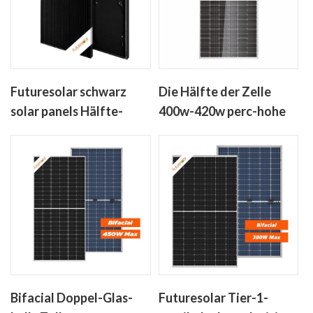
Futuresolar schwarz
Die Hälfte der Zelle
solar panels Hälfte-
400w-420w perc-hohe
Zelle-400w-450w mono-
Effizienz-solar-Panel
crystalline solar panel
ohne anti-dumping-
Steuern
Bifacial Doppel-Glas-
Futuresolar Tier-1-