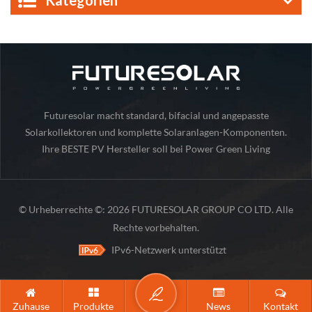
Kategorien
Futuresolar macht standard, bifacial und angepasste
Solarkollektoren und komplette Solaranlagen-Komponenten.
Ihre BESTE PV Hersteller soll bei Power Green Living
© Urheberrechte ©: 2026 FUTURESOLAR GROUP CO LTD. Alle
Rechte vorbehalten.
IPv6-Netzwerk unterstützt
Zuhause
Produkte
News
Kontakt