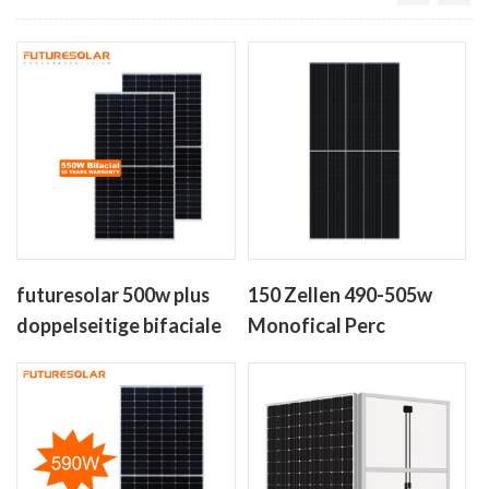
futuresolar 500w plus
150 Zellen 490-505w
doppelseitige bifaciale
Monofical Perc
Solarmodule mit
Solarpanel mit Hafl-
großem Panel 525w-
Zellen
550w