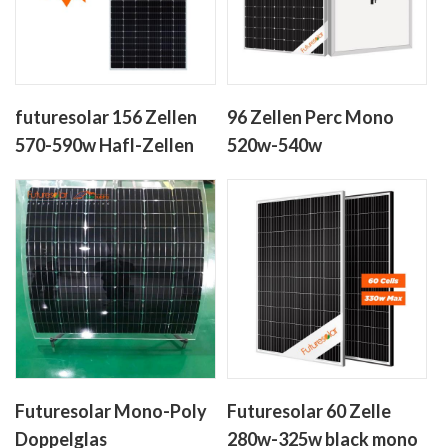
futuresolar 156 Zellen
96 Zellen Perc Mono
570-590w Hafl-Zellen
520w-540w
monofical Perc
Solarmodule für zu
Solarpanel
Hause
Futuresolar Mono-Poly
Futuresolar 60 Zelle
Doppelglas
280w-325w black mono