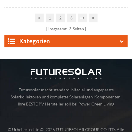
Maßgeschneiderte
solar panels
Solar-Panels
1
2
3
insgesamt
3
Seiten
Kategorien
Futuresolar macht standard, bifacial und angepasste
Solarkollektoren und komplette Solaranlagen-Komponenten.
Ihre BESTE PV Hersteller soll bei Power Green Living
© Urheberrechte ©: 2026 FUTURESOLAR GROUP CO LTD. Alle