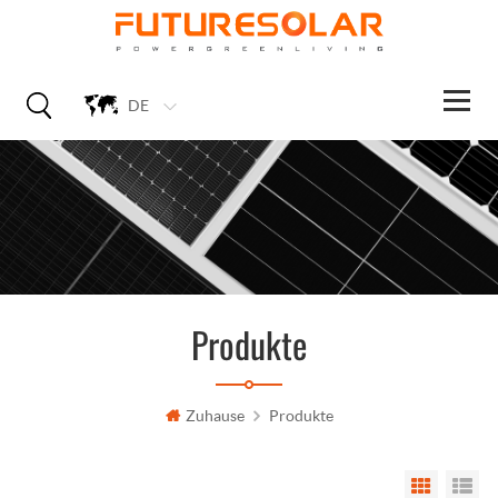
DE
Produkte
Zuhause
Produkte
Grid Vi
Li